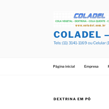
Pular
para
o
conteúdo
COLADEL 
Tels: (11) 3141-1169 ou Celula
Página inicial
Empresa
DEXTRINA EM PÓ