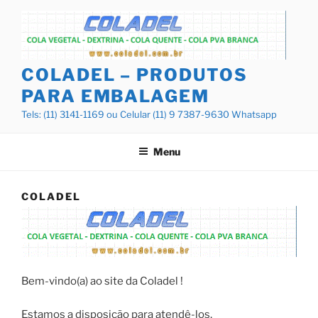
Pular
para
o
conteúdo
COLADEL – PRODUTOS
PARA EMBALAGEM
Tels: (11) 3141-1169 ou Celular (11) 9 7387-9630 Whatsapp
Menu
COLADEL
Bem-vindo(a) ao site da Coladel !
Estamos a disposição para atendê-los,